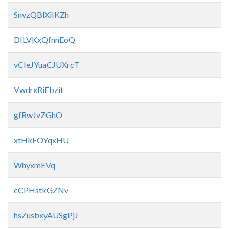
SnvzQBlXiIKZh
DILVKxQfnnEoQ
vCIeJYuaCJUXrcT
VwdrxRiEbzit
gfRwJvZGhO
xtHkFOYqxHU
WhyxmEVq
cCPHstkGZNv
hsZusbxyAUSgPjJ