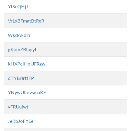
YtScQHjJ
VrLxBFmatBtReR
WkdAkdlh
gKpmZRIapyI
kHXPcIHpUFRzw
dTYBrIrtfFP
YNywUIhrvsmuKE
vFRUuIwt
JeRbJoFYEe