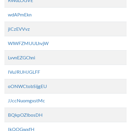
RWuLOGVE
wdAPmEkn
jICzEVVvz
WlWFZMUULhvjW
LvvnEZGChni
IVuJRUHJGLFF
oONWCtobSijgEU
JJccNuomgxstMc
BQkpOZlbosDH
IkQOGwxfH