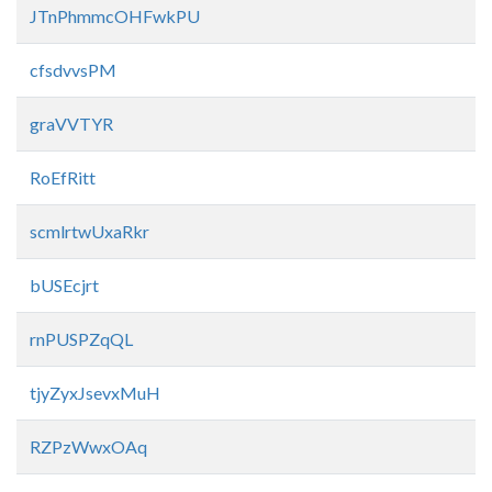
JTnPhmmcOHFwkPU
cfsdvvsPM
graVVTYR
RoEfRitt
scmlrtwUxaRkr
bUSEcjrt
rnPUSPZqQL
tjyZyxJsevxMuH
RZPzWwxOAq