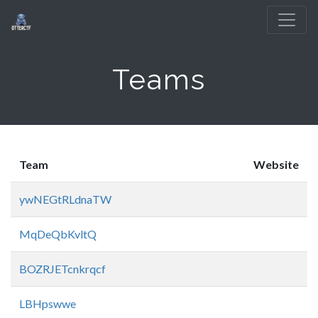
Teams
Team
Website
ywNEGtRLdnaTW
MqDeQbKvltQ
BOZRJETcnkrqcf
LBHpswwe