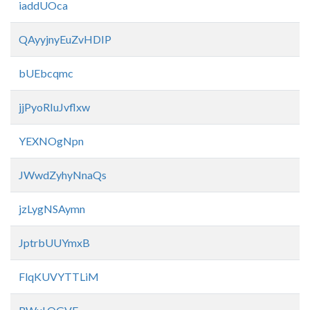
iaddUOca
QAyyjnyEuZvHDIP
bUEbcqmc
jjPyoRIuJvflxw
YEXNOgNpn
JWwdZyhyNnaQs
jzLygNSAymn
JptrbUUYmxB
FlqKUVYTTLiM