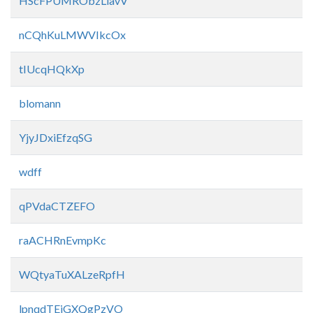
HScFPUMRObzLiavV
nCQhKuLMWVIkcOx
tIUcqHQkXp
blomann
YjyJDxiEfzqSG
wdff
qPVdaCTZEFO
raACHRnEvmpKc
WQtyaTuXALzeRpfH
lpnqdTEiGXQgPzVO