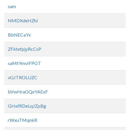
sam
NMDXdeHZhi
BbNECaYx
ZFktefpjyRcCsP
saMtYmvIFPGT
vGJTROLUZC
bVwHraGQeYAExF
GHxfRDeLqJZpBg
rWxuTMqnkR