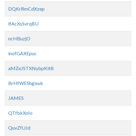
DQKrRmCdXzep
lfAcXsSvrqBU
ncHBuzjO
inofGAXEpuc
aMZeJSTXNybpKitB
BrHfWEShgixuk
JAMES
QTfbkXnIo
QuvZfUJd