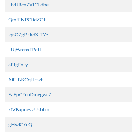
HvURcnZVfCLdbe
QmfENPCIidZOt
jqnOZgPzkdXiTYe
LUjWmnxFPcH
aRIgFnLy
AiEJBKCqHrszh
EaFpCYunDmygwrZ
kiVBxpnevzUsbLm
gHwlCYcQ