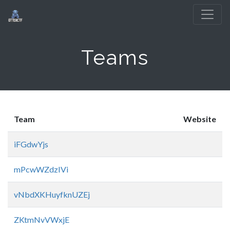
Teams
Team
Website
iFGdwYjs
mPcwWZdzIVi
vNbdXKHuyfknUZEj
ZKtmNvVWxjE