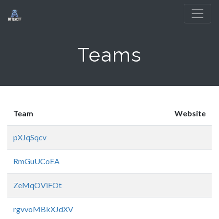
Teams
Team
Website
pXJqSqcv
RmGuUCoEA
ZeMqOViFOt
rgvvoMBkXJdXV