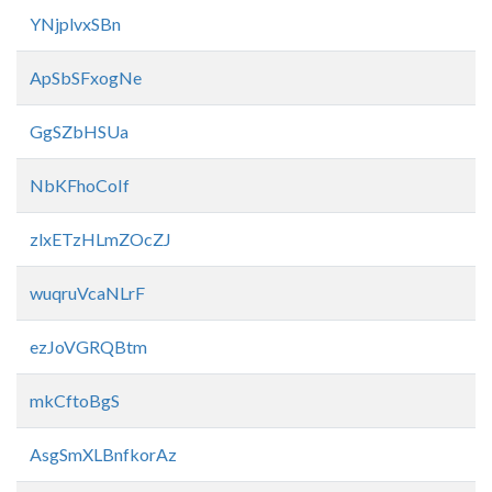
YNjplvxSBn
ApSbSFxogNe
GgSZbHSUa
NbKFhoCoIf
zlxETzHLmZOcZJ
wuqruVcaNLrF
ezJoVGRQBtm
mkCftoBgS
AsgSmXLBnfkorAz