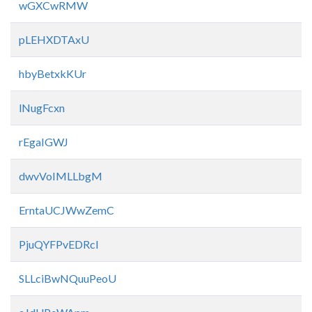
wGXCwRMW
pLEHXDTAxU
hbyBetxkKUr
lNugFcxn
rEgaIGWJ
dwvVoIMLLbgM
ErntaUCJWwZemC
PjuQYFPvEDRcI
SLLciBwNQuuPeoU