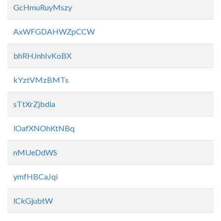
GcHmuRuyMszy
AxWFGDAHWZpCCW
bhRHJnhIvKoBX
kYztVMzBMTs
sTtXrZjbdia
lOafXNOhKtNBq
nMUeDdWS
ymfHBCaJqi
lCkGjubtW