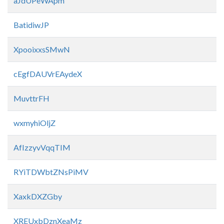
aJdUPeWApm
BatidiwJP
XpooixxsSMwN
cEgfDAUVrEAydeX
MuvttrFH
wxmyhiOljZ
AfIzzyvVqqTIM
RYiTDWbtZNsPiMV
XaxkDXZGby
XREUxbDznXeaMz