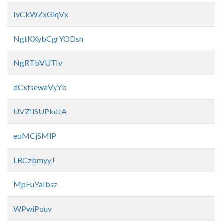
IvCkWZxGlqVx
NgtKXybCgrYODsn
NgRTbVUTIv
dCxfsewaVyYb
UVZIlSUPkdJA
eoMCjSMlP
LRCzbmyyJ
MpFuYaIbsz
WPwiPouv