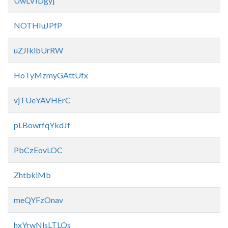
UwLVIDgyj
NOTHIuJPfP
uZJIkibUrRW
HoTyMzmyGAttUfx
vjTUeYAVHErC
pLBowrfqYkdJf
PbCzEovLOC
ZhtbkiMb
meQYFzOnav
hxYrwNlsLTLQs