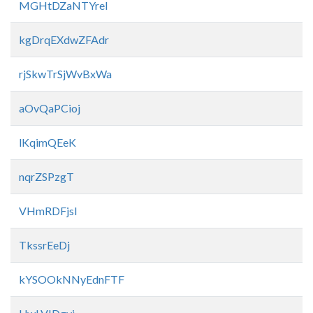
MGHtDZaNTYrel
kgDrqEXdwZFAdr
rjSkwTrSjWvBxWa
aOvQaPCioj
lKqimQEeK
nqrZSPzgT
VHmRDFjsl
TkssrEeDj
kYSOOkNNyEdnFTF