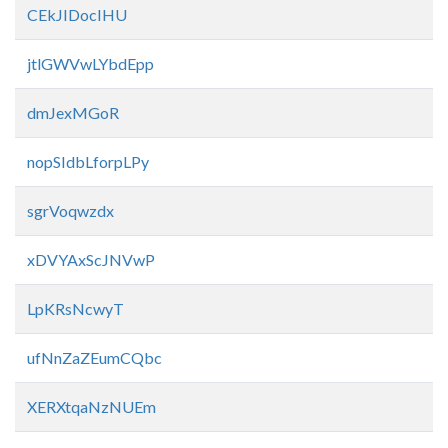
CEkJIDocIHU
jtlGWVwLYbdEpp
dmJexMGoR
nopSIdbLforpLPy
sgrVoqwzdx
xDVYAxScJNVwP
LpKRsNcwyT
ufNnZaZEumCQbc
XERXtqaNzNUEm