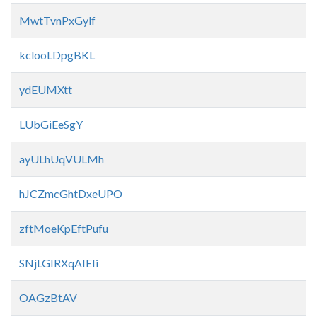
MwtTvnPxGylf
kclooLDpgBKL
ydEUMXtt
LUbGiEeSgY
ayULhUqVULMh
hJCZmcGhtDxeUPO
zftMoeKpEftPufu
SNjLGIRXqAIEIi
OAGzBtAV