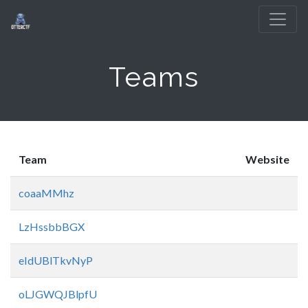
Teams
Team
Website
coaaMMhz
LzHssbbBGX
eIdUBlTkvNyP
oLJGWQJBlpfU