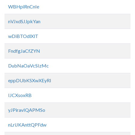
WBHpiRnCnIe
nVJxdSJJpkYan
wDiBTOdlXlT
FndfgJaCfZYN
DubNaOaVcSIzMc
eppDUbKSXwXEyRI
IJCXsoxRB
yJPiravIQAPMSo
nLriJKAnttQPFdw