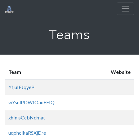
Teams
Team
Website
YfjuIEJqyeP
wYsnlPDWfOauFEIQ
xhInisCcbNdmat
uqohclkaRSXjDre