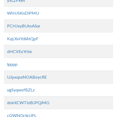
ySLZPxen
WIHJSKnDiPMU
PCHJeyBUtoASur
KqLXniYdlAtQpF
dHCVEoYrbe
lpppp
UJpxqseNOABoycRE
ugSyqwofBZLz
dokXCWTblBJPQiMG
cQWNOrjkUPL