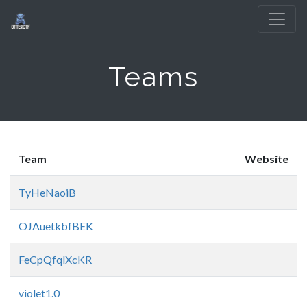
Teams
Team
Website
TyHeNaoiB
OJAuetkbfBEK
FeCpQfqlXcKR
violet1.0