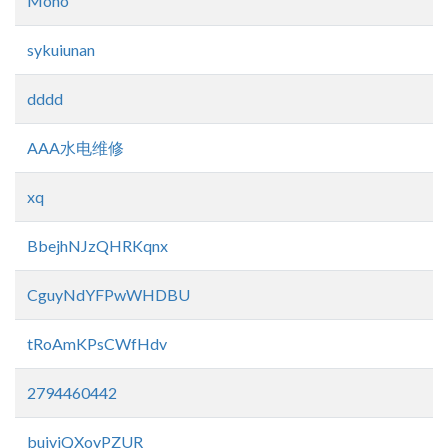
Mono
sykuiunan
dddd
AAA水电维修
xq
BbejhNJzQHRKqnx
CguyNdYFPwWHDBU
tRoAmKPsCWfHdv
2794460442
bujviQXoyPZUR