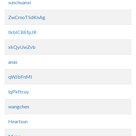
sunchuanxi
ZwCmoTSdKnAg
tkbICBEfpJR
xkQyUwZvb
anas
qWJbFnMl
lqPkftcuy
wangchen
Heartsun