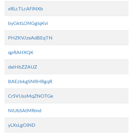
xRLcTLcAFlNXb
byGktLONGgiqKvi
PHZKVJzeAdBEqTN
qpRAHXQK
daIHbZZAUZ
BAEzbkgSNRHRgqR
CrSVUssMqZNOTGe
NiUbSAtMRmd
yLXsLgOiND