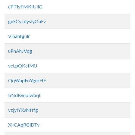
ePTlvFMKIUllG
guSCyLdyslyOuFz
Vihahfgulr
uPnAhJVqg
vcLpQKcIMiJ
QqWupFoYgurHF
bNdKvnplwbqt
vzjylYXvNftfg
XiICAqRClDTv