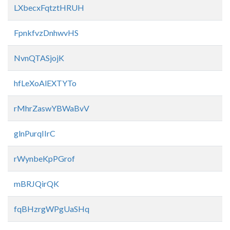
LXbecxFqtztHRUH
FpnkfvzDnhwvHS
NvnQTASjojK
hfLeXoAlEXTYTo
rMhrZaswYBWaBvV
glnPurqIIrC
rWynbeKpPGrof
mBRJQirQK
fqBHzrgWPgUaSHq