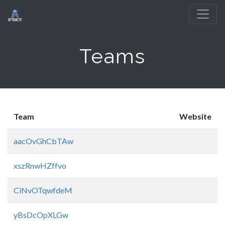
Teams
Team
Website
aacOvGhCbTAw
xszRnwHZffvo
CiNvOTqwfdeM
yBsDcOpXLGw