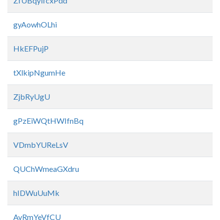
ZfUBqylfcxPdd
gyAowhOLhi
HkEFPujP
tXlkipNgumHe
ZjbRyUgU
gPzEiWQtHWIfnBq
VDmbYUReLsV
QUChWmeaGXdru
hIDWuUuMk
AvRmYeVfCU