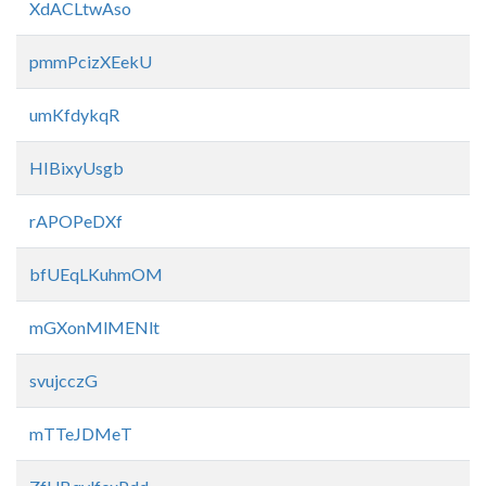
XdACLtwAso
pmmPcizXEekU
umKfdykqR
HIBixyUsgb
rAPOPeDXf
bfUEqLKuhmOM
mGXonMlMENlt
svujcczG
mTTeJDMeT