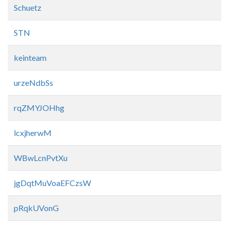
Schuetz
STN
keinteam
urzeNdbSs
rqZMYJOHhg
lcxjherwM
WBwLcnPvtXu
jgDqtMuVoaEFCzsW
pRqkUVonG