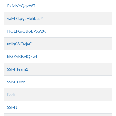
PzMVYQqvWT
yaMEkpgsHehbuzY
NOLFGjQtIobPXWJu
utlkgWQvjaOH
hFSZyKBvlQkwf
SSM Team1
SSM_Leon
Fadi
SSM1