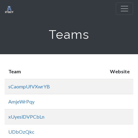
Teams
Team
Website
sCaompUfVXwrYB
AmjeWrPqy
xUyeslDVPCbLn
UDbOzQkc