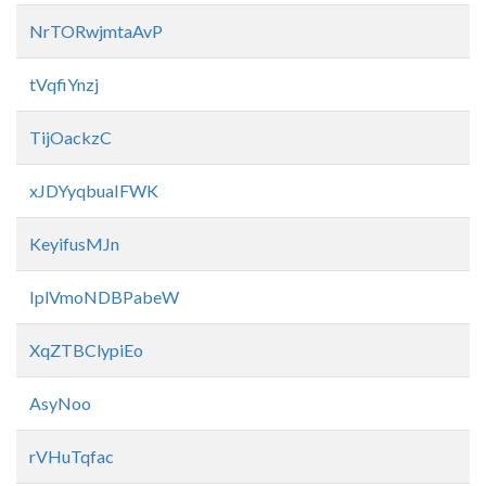
NrTORwjmtaAvP
tVqfiYnzj
TijOackzC
xJDYyqbuaIFWK
KeyifusMJn
IplVmoNDBPabeW
XqZTBClypiEo
AsyNoo
rVHuTqfac