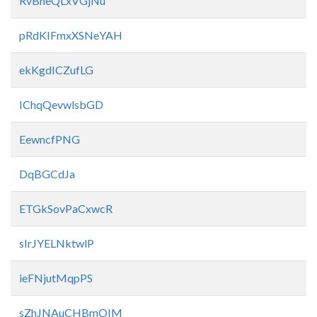
RvBneQLxVGjNu
pRdKIFmxXSNeYAH
ekKgdICZufLG
IChqQevwlsbGD
EewncfPNG
DqBGCdJa
ETGkSovPaCxwcR
sIrJYELNktwlP
ieFNjutMqpPS
sZhJNAuCHBmOIM