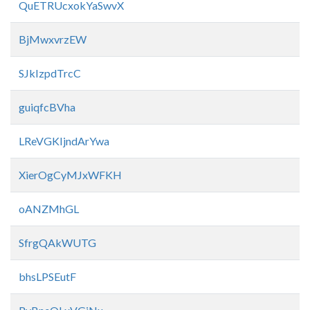
QuETRUcxokYaSwvX
BjMwxvrzEW
SJkIzpdTrcC
guiqfcBVha
LReVGKIjndArYwa
XierOgCyMJxWFKH
oANZMhGL
SfrgQAkWUTG
bhsLPSEutF