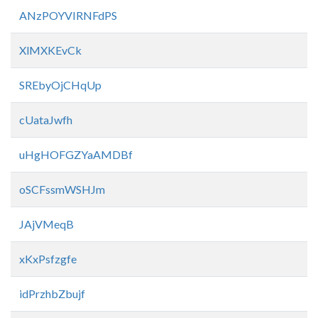
ANzPOYVIRNFdPS
XlMXKEvCk
SREbyOjCHqUp
cUataJwfh
uHgHOFGZYaAMDBf
oSCFssmWSHJm
JAjVMeqB
xKxPsfzgfe
idPrzhbZbujf