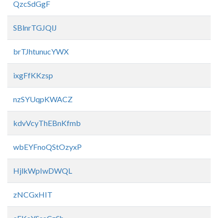
QzcSdGgF
SBlnrTGJQlJ
brTJhtunucYWX
ixgFfKKzsp
nzSYUqpKWACZ
kdvVcyThEBnKfmb
wbEYFnoQStOzyxP
HjlkWpIwDWQL
zNCGxHIT