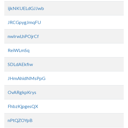
ijkNKUELdGJJwb
JRCGpygJmqFU
nwIrwLhPOjrCf
ReiWLmSq
SDLdAEkfiw
JHmAhidNMsPpG
OvARgkpKrys
FhbzKjpgesQX
nPtQZOYpB