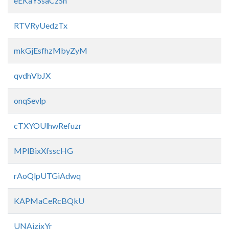
eEKaYSsaCzSh
RTVRyUedzTx
mkGjEsfhzMbyZyM
qvdhVbJX
onqSevlp
cTXYOUlhwRefuzr
MPlBixXfsscHG
rAoQlpUTGiAdwq
KAPMaCeRcBQkU
UNAizixYr