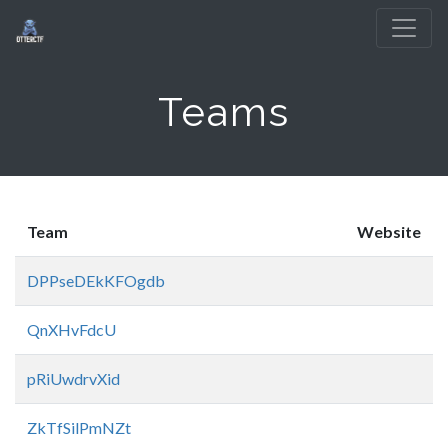
Teams
Team
Website
DPPseDEkKFOgdb
QnXHvFdcU
pRiUwdrvXid
ZkTfSilPmNZt