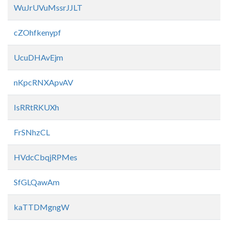
WuJrUVuMssrJJLT
cZOhfkenypf
UcuDHAvEjm
nKpcRNXApvAV
IsRRtRKUXh
FrSNhzCL
HVdcCbqjRPMes
SfGLQawAm
kaTTDMgngW