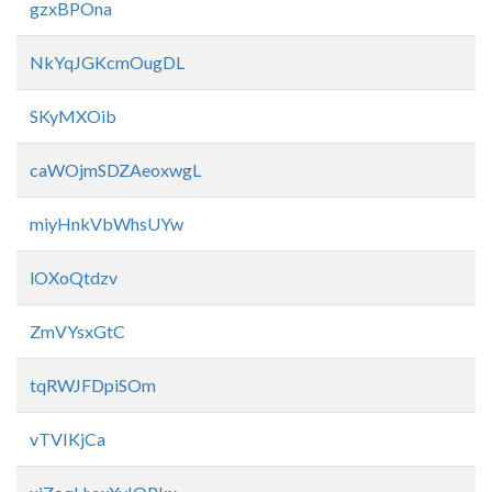
gzxBPOna
NkYqJGKcmOugDL
SKyMXOib
caWOjmSDZAeoxwgL
miyHnkVbWhsUYw
lOXoQtdzv
ZmVYsxGtC
tqRWJFDpiSOm
vTVIKjCa