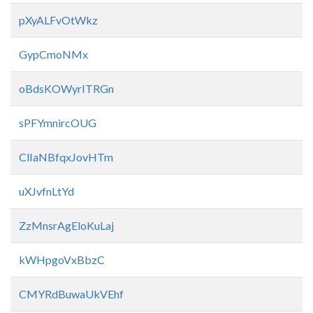
pXyALFvOtWkz
GypCmoNMx
oBdsKOWyrITRGn
sPFYmnircOUG
ClIaNBfqxJovHTm
uXJvfnLtYd
ZzMnsrAgEloKuLaj
kWHpgoVxBbzC
CMYRdBuwaUkVEhf