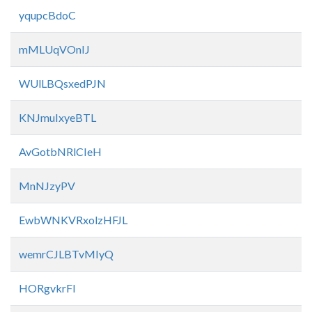
yqupcBdoC
mMLUqVOnIJ
WUlLBQsxedPJN
KNJmuIxyeBTL
AvGotbNRlCIeH
MnNJzyPV
EwbWNKVRxolzHFJL
wemrCJLBTvMIyQ
HORgvkrFl