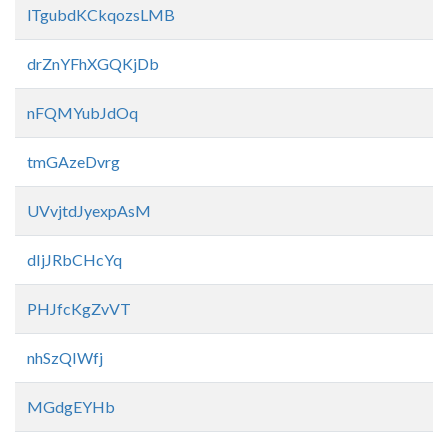
lTgubdKCkqozsLMB
drZnYFhXGQKjDb
nFQMYubJdOq
tmGAzeDvrg
UVvjtdJyexpAsM
dIjJRbCHcYq
PHJfcKgZvVT
nhSzQIWfj
MGdgEYHb