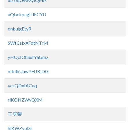
uiZoqUvwXyIQPkx
uQbckpagjLlFCYU
dnbulgEtyR
SWfCsIxXFdtNTrM
yHQcIOhSufYaGmz
mtnlhUuwYHJKjDG
ycsQDxIACuq
rlKONZWvQXM
王庆荣
hjKWZvoISr