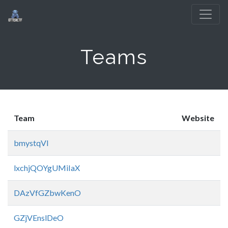
Teams
Team
Website
bmystqVI
lxchjQOYgUMiIaX
DAzVfGZbwKenO
GZjVEnslDeO