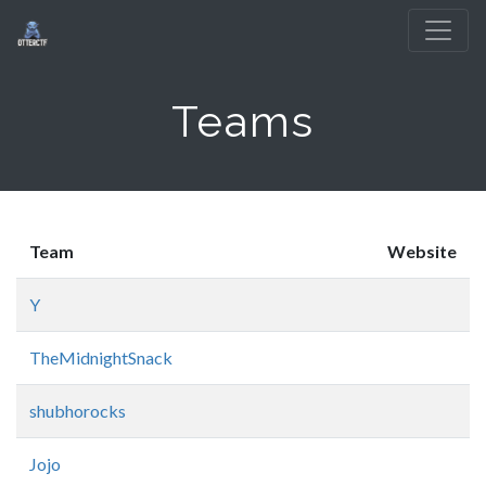
Teams
Team
Website
Y
TheMidnightSnack
shubhorocks
Jojo