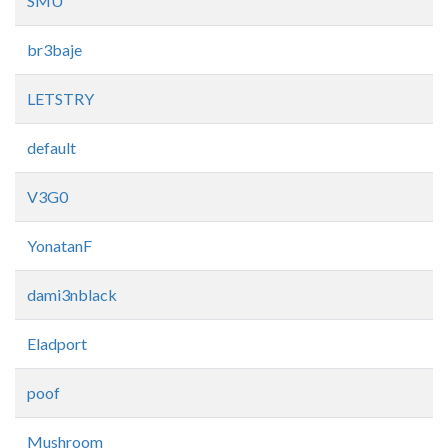
SMU
br3baje
LETSTRY
default
V3G0
YonatanF
dami3nblack
Eladport
poof
Mushroom