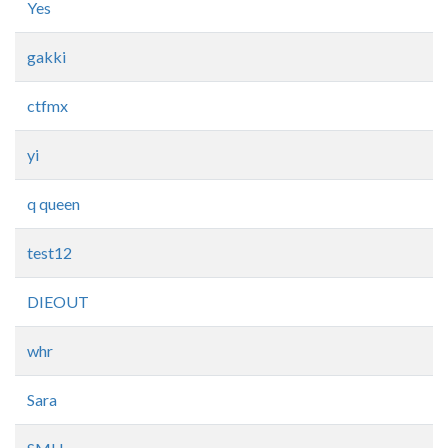
Yes
gakki
ctfmx
yi
q queen
test12
DIEOUT
whr
Sara