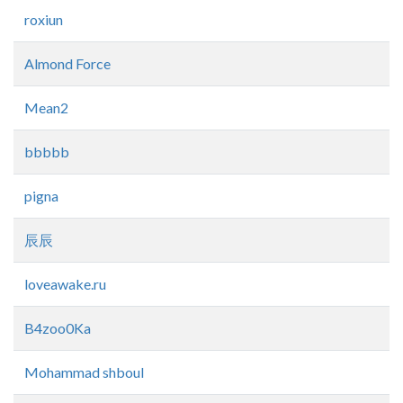
roxiun
Almond Force
Mean2
bbbbb
pigna
辰辰
loveawake.ru
B4zoo0Ka
Mohammad shboul