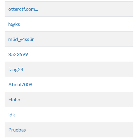
otterctf.com...
h@ks
m3d_y4ss3r
8523699
fang24
Abdul7008
Hoho
idk
Pruebas