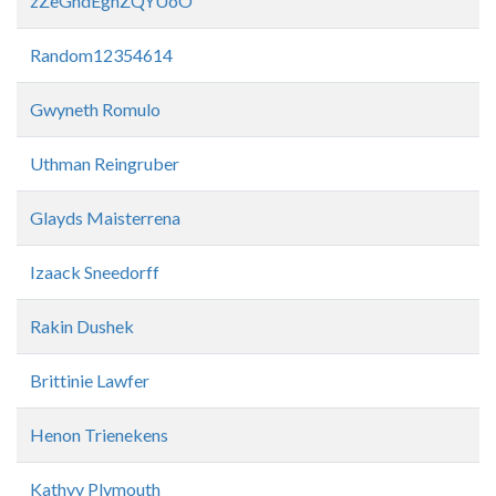
zZeGndEghZQYUoO
Random12354614
Gwyneth Romulo
Uthman Reingruber
Glayds Maisterrena
Izaack Sneedorff
Rakin Dushek
Brittinie Lawfer
Henon Trienekens
Kathyy Plymouth