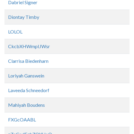
Dabriel Signer
Diontay Timby
LOLOL
CkcbXHWmpIJWsr
Clarrisa Biedenharn
Loriyah Ganswein
Laveeda Schneedorf
Mahiyah Boudens
FXGcOAABL