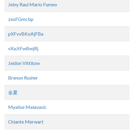
Jeiny Raul Mario Fumeo
zxuFGmcbp
pXFvvBKoAjFBa
vXaJtFwBwjRj
Jaidon Vittitow
Brenon Rusher
金夏
Myalise Malavasic
Chiante Merwart