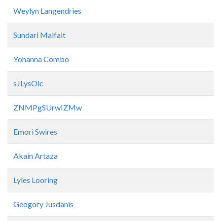
Weylyn Langendries
Sundari Malfait
Yohanna Combo
sJLysOlc
ZNMPgSUrwIZMw
Emori Swires
Akain Artaza
Lyles Looring
Geogory Jusdanis