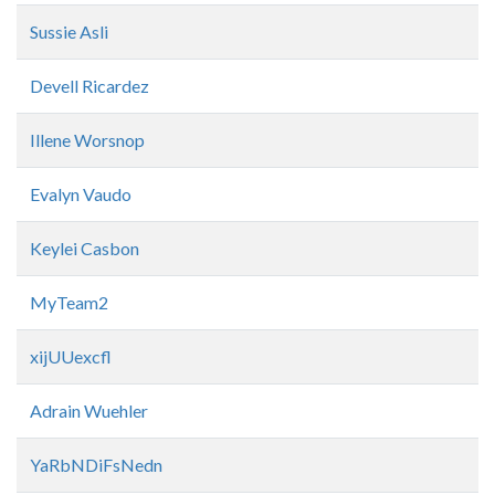
Sussie Asli
Devell Ricardez
Illene Worsnop
Evalyn Vaudo
Keylei Casbon
MyTeam2
xijUUexcfl
Adrain Wuehler
YaRbNDiFsNedn