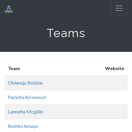
Teams
Team
Website
Obianuju Bobbin
Parinita Arrowood
Lannette Mcgillin
Roshini Amaya